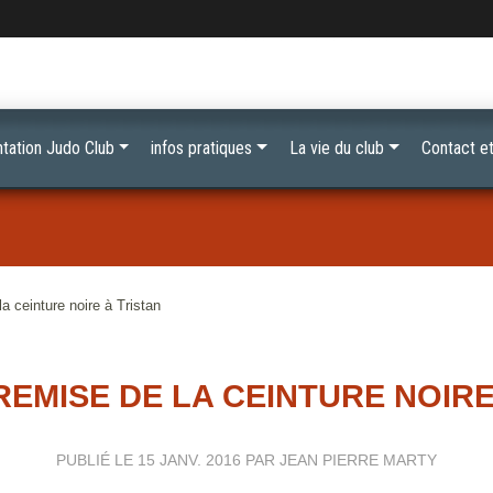
tation Judo Club
infos pratiques
La vie du club
Contact et
 ceinture noire à Tristan
 REMISE DE LA CEINTURE NOIR
PUBLIÉ LE
15 JANV. 2016
PAR JEAN PIERRE MARTY