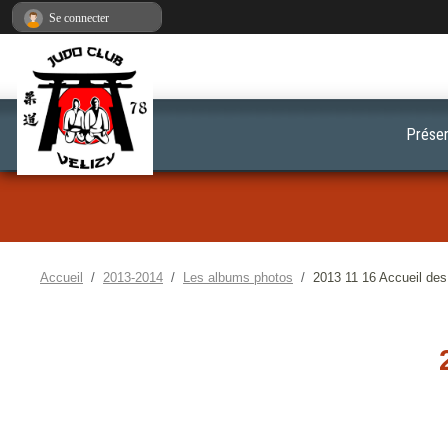
Panneau de gestion des cookies
Se connecter
Présen
Accueil
2013-2014
Les albums photos
2013 11 16 Accueil des