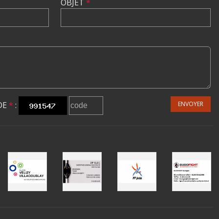
OBJET
*
DE
*
:
ENVOYER