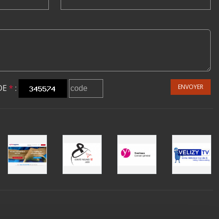
DE
*
:
ENVOYER