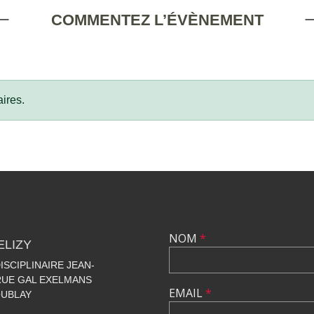
COMMENTEZ L’ÉVÈNEMENT
ires.
NOM
*
ELIZY
SCIPLINAIRE JEAN-
 RUE GAL EXELMANS
EMAIL
*
OUBLAY