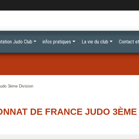
tation Judo Club
infos pratiques
La vie du club
Contact et
udo 3ème Division
NNAT DE FRANCE JUDO 3ÈME 